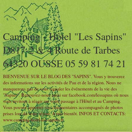
Camping - Hôtel "Les Sapins"
D817-2 & 4 Route de Tarbes
64320 OUSSE 05 59 81 74 21
BIENVENUE SUR LE BLOG DES "SAPINS". Vous y trouverez
des informations sur les activités de Pau et de la région. Nous ne
manquerons pas de vous signaler les événements de la vie des
"Sapins". Retrouvez-nous aussi sur facebook.com/lessapins où nous
vous invitons à réagir sur votre passage à l'Hôtel et au Camping.
Vous pouvez apporter vos commentaires accompagnés de photos
prises lors de votre séjour. A très bientôt. INFOS ET CONTACTS:
www.camping-hotel-les-sapins.fr