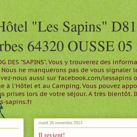
Hôtel "Les Sapins" D81
arbes 64320 OUSSE 05 
DES "SAPINS". Vous y trouverez des informat
n. Nous ne manquerons pas de vous signaler 
ouvez-nous aussi sur facebook.com/lessapins 
age à l'Hôtel et au Camping. Vous pouvez app
prises lors de votre séjour. A très bientôt.
-sapins.fr
mardi 26 novembre 2013
Il revient!