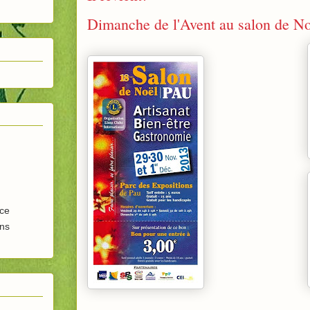
Dimanche de l'Avent au salon de No
nce
ins