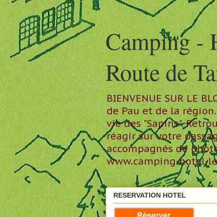
Camping - 
Route de T
BIENVENUE SUR LE BLOG 
de Pau et de la régio
vie des "Sapins". Retr
réagir sur votre pass
accompagnés de photos 
www.camping-hotel-les
RESERVATION HOTEL