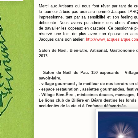
Merci aux Artisans qui nous font rêver par tant de c
le tourneur à bois pas ordinaire nommé Jacques LARQ
impressionne, tant par sa sensibilité et son feeling q
déficiente. Nous avons pu admirer ces chefs d'oeuvr
de travailler les copeaux en cascade. Ce passionné ple
réservé une fois de plus avec son épouse un accue
Jacques dans son atelier:
http://www.jacqueslarque.co
Salon de Noël, Bien-Etre, Artisanat, Gastronomi
2013
Salon de Noël de Pau. 150 exposants - Village 
savoir-faire.
- village gourmand , le meilleur de nos terroirs en 
- espace restauration , assiettes gourmandes, festive
- Village Bien-Être , médecines douces, massages, f
Le lions club de Billère en Béarn destine les fonds
accidentés de la vie et à l'enfance défavorisée.