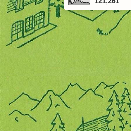
121,261