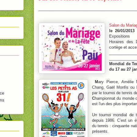
______________________________________________
Salon du Mariag
le 26/01/2013
-
Expositions
Horaires des 
cortège et acce
_____________
____________
Mondial de Te
du
17 au 27 ja
M
ary Pierce, Amélie 
Chang, Gaël Monfis ou R
par le tournoi de tennis d
nce
C
hampionnat du monde of
ins
est l'un des plus importa
Un tournoi mondial de t
depuis 1986. C’est un év
du tennis : cinquante na
présents.