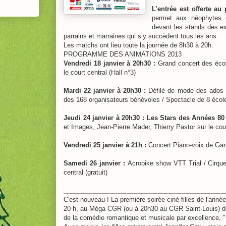
L’entrée est offerte au 
permet aux néophytes de
devant les stands des ex
parrains et marraines qui s’y succèdent tous les ans.
Les matchs ont lieu toute la journée de 8h30 à 20h.
PROGRAMME DES ANIMATIONS 2013
Vendredi 18 janvier à 20h30 :
Grand concert des éco
le court central (Hall n°3)
Mardi 22 janvier à 20h30 :
Défilé de mode des ados /
des 168 organisateurs bénévoles / Spectacle de 8 école
Jeudi 24 janvier à 20h30 : Les Stars des Années 80 
et Images, Jean-Pierre Mader, Thierry Pastor sur le cour
Vendredi 25 janvier à 21h :
Concert Piano-voix de Garo
Samedi 26 janvier :
Acrobike show VTT Trial / Cirqu
central (gratuit)
______________________________________________
C'est nouveau ! La première soirée ciné-filles de l'année
20 h, au Méga CGR (ou à 20h30 au CGR Saint-Louis) d
de la comédie romantique et musicale par excellence, "