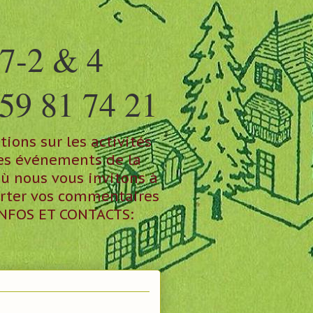
7-2 & 4
59 81 74 21
ions sur les activités
les événements de la
où nous vous invitons à
orter vos commentaires
 INFOS ET CONTACTS: