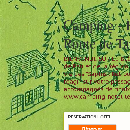
Camping - 
Route de T
BIENVENUE SUR LE BLOG 
de Pau et de la régio
vie des "Sapins". Retr
réagir sur votre pass
accompagnés de photos 
www.camping-hotel-les
RESERVATION HOTEL