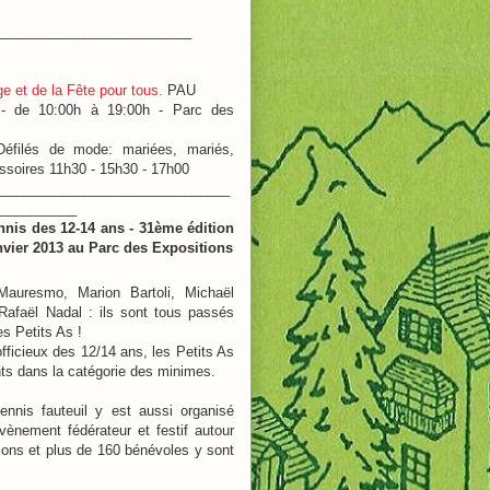
_________________________
e et de la Fête pour tous.
PAU
 de 10:00h à 19:00h - Parc des
Défilés de mode: mariées, mariés,
ssoires 11h30 - 15h30 - 17h00
______________________________
___________
nnis des 12-14 ans
- 31ème édition
nvier 2013
au Parc des Expositions
Mauresmo, Marion Bartoli, Michaël
afaël Nadal : ils sont tous passés
es Petits As !
ficieux des 12/14 ans, les Petits As
nts dans la catégorie des minimes.
ennis fauteuil y est aussi organisé
ènement fédérateur et festif autour
tions et plus de 160 bénévoles y sont