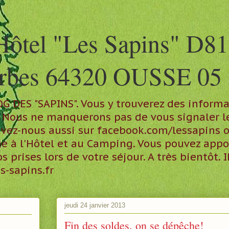
Hôtel "Les Sapins" D81
arbes 64320 OUSSE 05 
DES "SAPINS". Vous y trouverez des informat
n. Nous ne manquerons pas de vous signaler 
ouvez-nous aussi sur facebook.com/lessapins 
age à l'Hôtel et au Camping. Vous pouvez app
prises lors de votre séjour. A très bientôt.
-sapins.fr
jeudi 24 janvier 2013
Fin des soldes, on se dépêche!