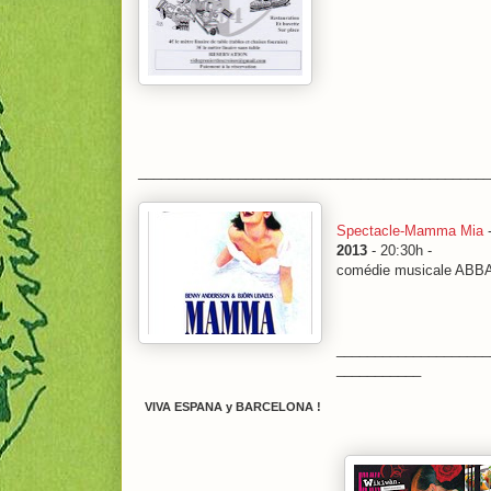
______________________________________________
Spectacle-Mamma Mia
-
2013
- 20:30h -
comédie musicale ABB
____________________
___________
VIVA ESPANA y BARCELONA !