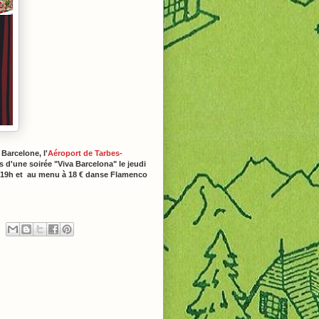
 Barcelone, l
'
Aéroport de Tarbes-
 d'une soirée "Viva Barcelona" le jeudi
de 19h et au menu à 18 € danse Flamenco