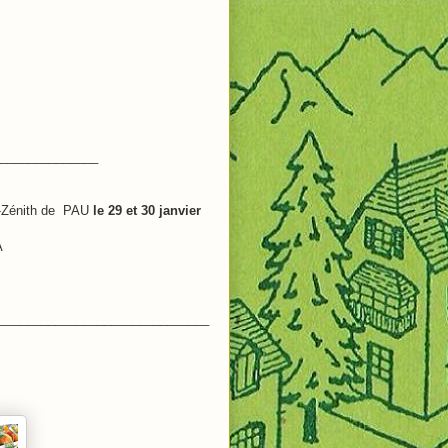
______________
Zénith de
PAU
le 29 et 30 janvier
A
______________________________