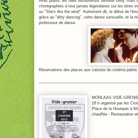
Avec plaisir, les filles retrouveront Jennifer Grey, mais
chorégraphies à tout jamais légendaires sur les titres 
ou "She's like the wind". Autrement dit, le début de l'ém
grâce au "dirty dancing", cette danse sensuelle, et la 
professeur de danse.
Réservations des places aux caisses du cinéma palois
______________________________________________
MORLAAS VIDE-GRENIER 
18 h
organisé par les Croi
Place de la Hourquie à M
chauffée - Restauration e