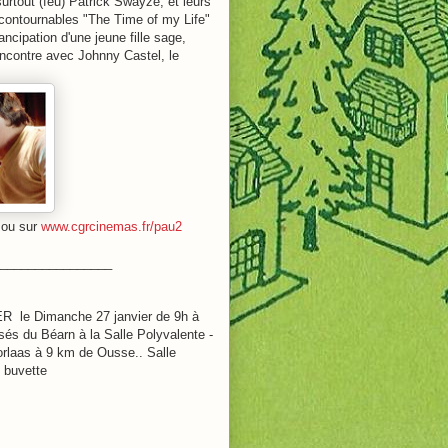
 surtout (feu) Patrick Swayze, et leurs
incontournables "The Time of my Life"
ancipation d'une jeune fille sage,
rencontre avec Johnny Castel, le
 ou sur
www.cgrcinemas.fr/pau2
________________
le Dimanche 27 janvier
de 9h à
sés du Béarn à la Salle Polyvalente -
orlaas à 9 km de Ousse.. Salle
t buvette