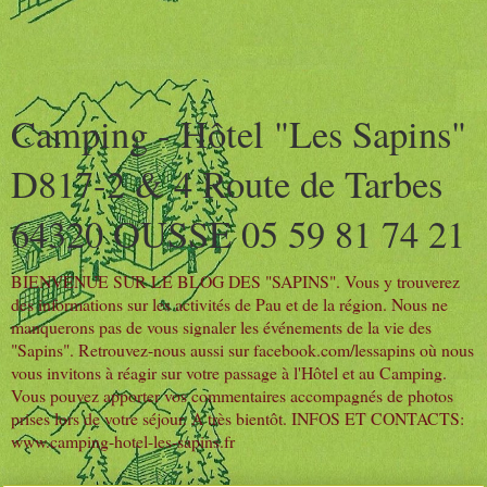
Camping - Hôtel "Les Sapins"
D817-2 & 4 Route de Tarbes
64320 OUSSE 05 59 81 74 21
BIENVENUE SUR LE BLOG DES "SAPINS". Vous y trouverez
des informations sur les activités de Pau et de la région. Nous ne
manquerons pas de vous signaler les événements de la vie des
"Sapins". Retrouvez-nous aussi sur facebook.com/lessapins où nous
vous invitons à réagir sur votre passage à l'Hôtel et au Camping.
Vous pouvez apporter vos commentaires accompagnés de photos
prises lors de votre séjour. A très bientôt. INFOS ET CONTACTS:
www.camping-hotel-les-sapins.fr