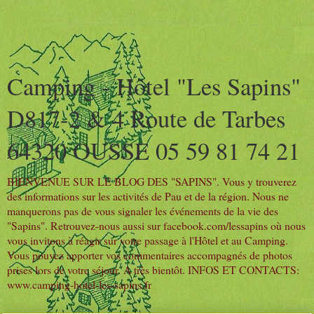
Camping - Hôtel "Les Sapins"
D817-2 & 4 Route de Tarbes
64320 OUSSE 05 59 81 74 21
BIENVENUE SUR LE BLOG DES "SAPINS". Vous y trouverez
des informations sur les activités de Pau et de la région. Nous ne
manquerons pas de vous signaler les événements de la vie des
"Sapins". Retrouvez-nous aussi sur facebook.com/lessapins où nous
vous invitons à réagir sur votre passage à l'Hôtel et au Camping.
Vous pouvez apporter vos commentaires accompagnés de photos
prises lors de votre séjour. A très bientôt. INFOS ET CONTACTS:
www.camping-hotel-les-sapins.fr